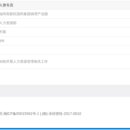
人资专员
福州高新区国药集团病理产业园
人力资源部
不限
3年
协助开展人力资源管理相关工作
公司
闽ICP备05015562号-1
| (闽)-非经营性-2017-0010